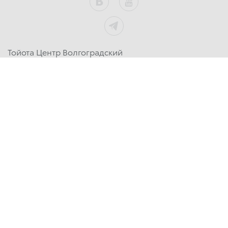
Тойота Центр Волгоградский
+7 (495) 777-77-14
Тойота Центр Ясенево
+7 (495) 777-77-15
Обратная связь
Вся представленная на сайте информация,
касающаяся стоимости автомобилей, аксессуаров* и
сервисного обслуживания, носит информационный
характер и не является публичной офертой,
определяемой положениями ст. 437 (2) ГК РФ. Для
получения подробной информации обращайтесь в