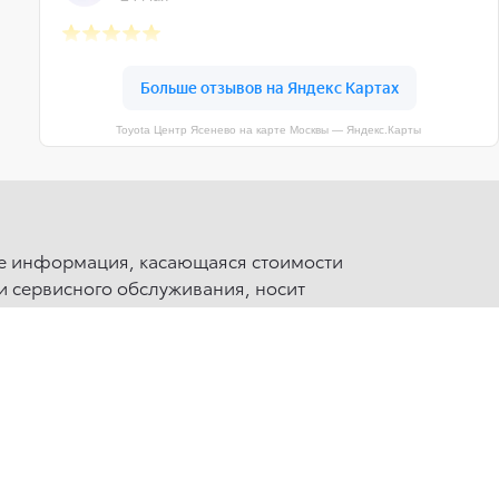
Toyota Центр Ясенево на карте Москвы — Яндекс.Карты
те информация, касающаяся стоимости
и сервисного обслуживания, носит
и не является публичной офертой,
ст. 437 (2) ГК РФ. Для получения подробной
 наши автосалоны. Опубликованная на
может быть изменена в любое время без
ия. * Стоимость аксессуаров указана без