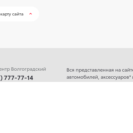
карту сайта
ентр Волгоградский
Вся представленная на сай
5) 777-77-14
автомобилей, аксессуаров* 
информационный характер 
ентр Ясенево
определяемой положениями 
информации обращайтесь в
5) 777-77-15
данном сайте информация 
предварительного уведомлен
я связь
учета стоимости установки.
Сбросить cookie