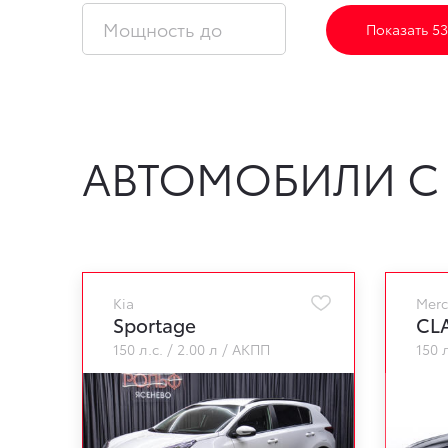
Показать 53
АВТОМОБИЛИ С
Kia
Merc
Sportage
CL
150 л.с.
2.00 л
АКПП
150 л