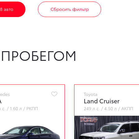
8 авто
Сбросить фильтр
 ПРОБЕГОМ
edes
Toyota
A
Land Cruiser
.с.
1.60 л
РКПП
249 л.с.
4.50 л
АКПП