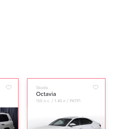
Skoda
Octavia
150 л.с.
1.40 л
РКПП