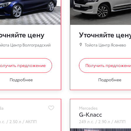
очняйте цену
Уточняйте цен
йота Центр Волгоградский
Тойота Центр Ясенево
олучить предложение
Получить предложен
Подробнее
Подробнее
da
Mercedes
G-Класс
.с.
2.50 л
АКПП
249 л.с.
2.90 л
АКПП