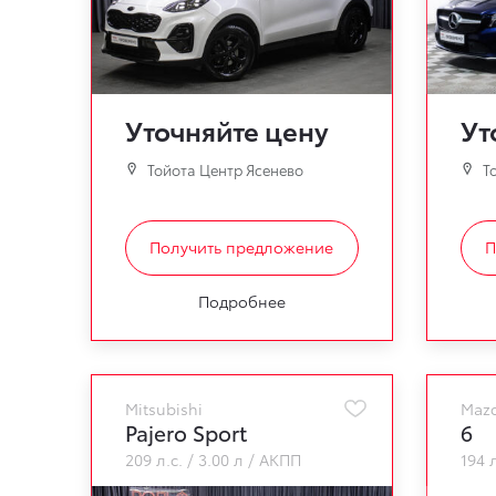
Уточняйте цену
Ут
Тойота Центр Ясенево
То
Получить предложение
П
Подробнее
Mitsubishi
Maz
Pajero Sport
6
209 л.с.
3.00 л
АКПП
194 л