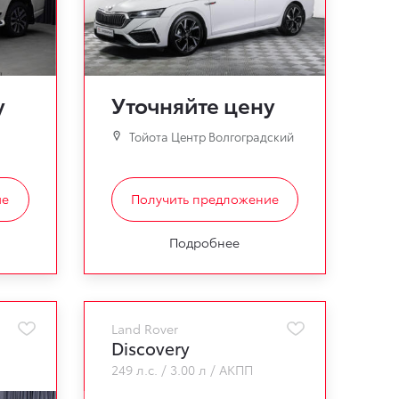
у
Уточняйте цену
Тойота Центр Волгоградский
ие
Получить предложение
Подробнее
Land Rover
Discovery
249 л.с.
3.00 л
АКПП